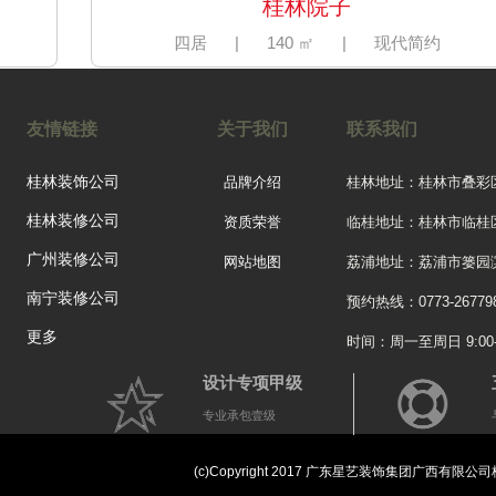
桂林院子
四居
|
140 ㎡
|
现代简约
友情链接
关于我们
联系我们
桂林装饰公司
品牌介绍
桂林地址：桂林市叠彩
桂林装修公司
资质荣誉
临桂地址：桂林市临桂
广州装修公司
网站地图
荔浦地址：荔浦市篓园滨
南宁装修公司
预约热线：0773-26779
更多
时间：周一至周日 9:00-2
设计专项甲级
专业承包壹级
彰泰·第六园
复式楼
|
260 ㎡
|
中式
(c)Copyright 2017 广东星艺装饰集团广西有