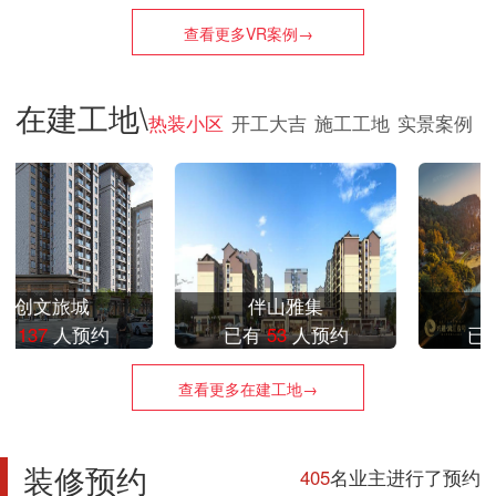
查看更多VR案例→
在建工地\
热装小区
开工大吉
施工工地
实景案例
伴山雅集
漓江壹号
已有
53
人预约
已有
47
人预约
查看更多在建工地→
装修预约
405
名业主进行了预约