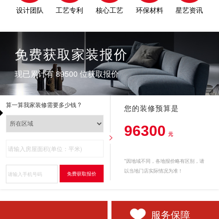
设计团队
工艺专利
核心工艺
环保材料
星艺资讯
免费获取家装报价
现已累计有 89500 位获取报价
算一算我家装修需要多少钱 ?
您的装修预算是
114418
元
*因地域不同，各地报价略有区别，请
以当地门店实际情况为准！
免费获取报价
服务保障