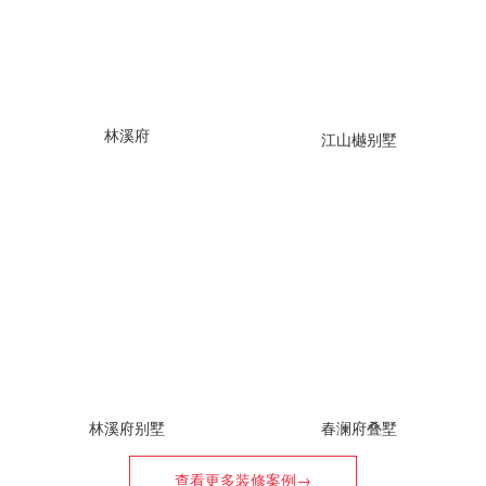
林溪府
江山樾别墅
林溪府别墅
春澜府叠墅
查看更多装修案例→