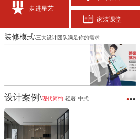
走进星艺
家装课堂
装修模式
\三大设计团队满足你的需求
设计案例\
现代简约
轻奢
中式
●
●
●